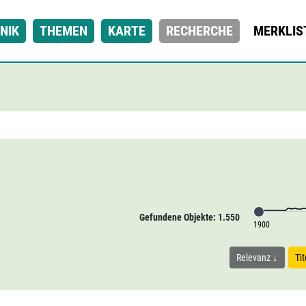
NIK
THEMEN
KARTE
RECHERCHE
MERKLIS
Gefundene Objekte: 1.550
1900
Relevanz
Ti