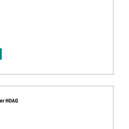
0
der HOAG