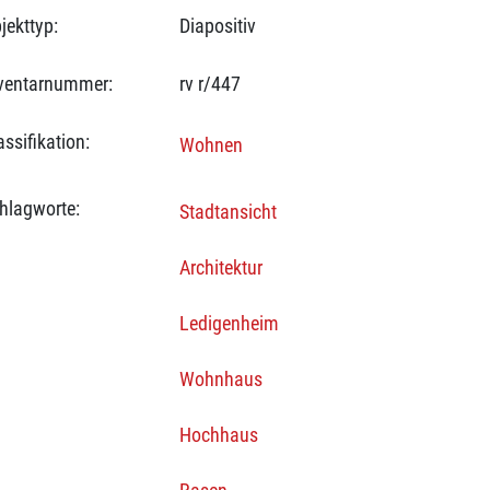
jekttyp:
Diapositiv
ventarnummer:
rv r/447
assifikation:
Wohnen
hlagworte:
Stadtansicht
Architektur
Ledigenheim
Wohnhaus
Hochhaus