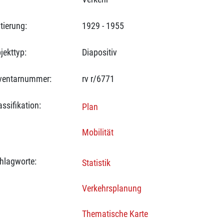
tierung:
1929 - 1955
jekttyp:
Diapositiv
ventarnummer:
rv r/6771
assifikation:
Plan
Mobilität
hlagworte:
Statistik
Verkehrsplanung
Thematische Karte