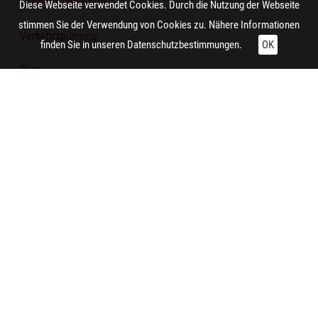
Thematische Karte
Diese Webseite verwendet Cookies. Durch die Nutzung der Webseite
stimmen Sie der Verwendung von Cookies zu. Nähere Informationen
Verkehrsplanung
finden Sie in unseren
Datenschutzbestimmungen.
OK
Plan
Verkehrsplanung
Technische Daten:
Gesamt: Höhe: 8,4 cm; Breite: 9,9 cm
Zitieren und Nachnutzen
Administrative Angaben