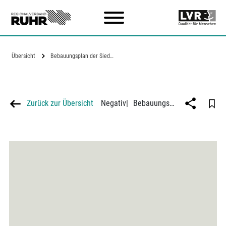
Zum Hauptinhalt
Übersicht
Bebauungsplan der Siedlung "Rahmdörne"…
Zurück zur Übersicht
Negativ
|
Bebauungsplan der Siedlung "Rahmdörne" in Essen-Altenessen, Entwurf: Siedlungsverband Ruhrkohlenbezirk (SVR)