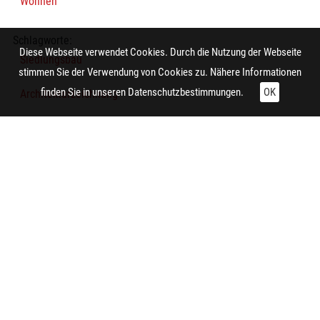
Wohnen
Schlagworte:
Diese Webseite verwendet Cookies. Durch die Nutzung der Webseite
Siedlungsbau
stimmen Sie der Verwendung von Cookies zu. Nähere Informationen
finden Sie in unseren
Datenschutzbestimmungen.
OK
Architekturzeichnung
Lageplan
Technische Daten:
Gesamt: Höhe: 9,8 cm; Breite: 8,5 cm
Herstellung:
Essen (Nordrhein-Westfalen)
Hersteller/in (Firma/Fabrikant/Manufaktur):
Siedlungsverband Ruhrkohlenbezirk