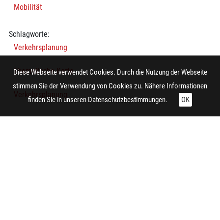
Mobilität
Schlagworte:
Verkehrsplanung
Thematische Karte
Diese Webseite verwendet Cookies. Durch die Nutzung der Webseite
stimmen Sie der Verwendung von Cookies zu. Nähere Informationen
Verkehrsplanung
finden Sie in unseren
Datenschutzbestimmungen.
OK
Technische Daten:
Gesamt: Höhe: 8,4 cm; Breite: 9,9 cm
Herstellung:
Essen (Nordrhein-Westfalen)
Hersteller/in (Firma/Fabrikant/Manufaktur):
Siedlungsverband Ruhrkohlenbezirk
Notiz: