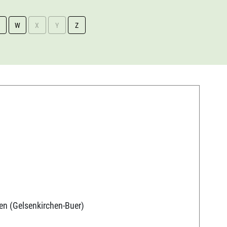
W
X
Y
Z
en (Gelsenkirchen-Buer)
9