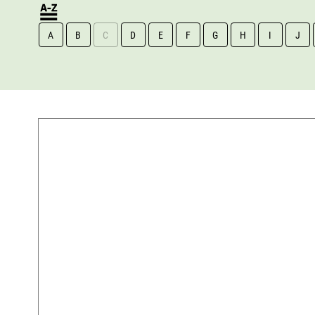
A
B
C
D
E
F
G
H
I
J