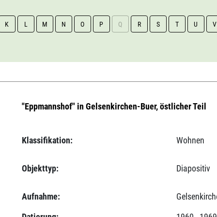
K
L
M
N
O
P
Q
R
S
T
U
V
"Eppmannshof" in Gelsenkirchen-Buer, östlicher Teil
Klassifikation:
Wohnen
Objekttyp:
Diapositiv
Aufnahme:
Gelsenkirch
Datierung:
1960 - 196