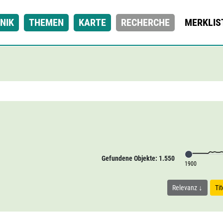
NIK
THEMEN
KARTE
RECHERCHE
MERKLIS
Gefundene Objekte: 1.550
1900
Relevanz
Ti