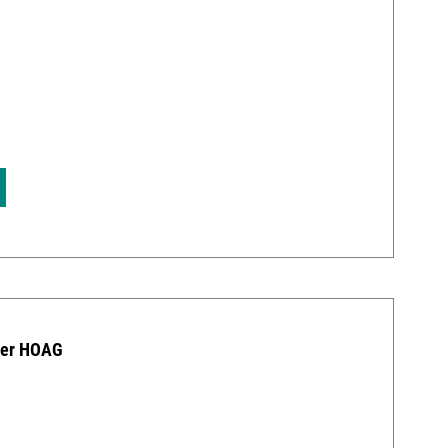
0
der HOAG