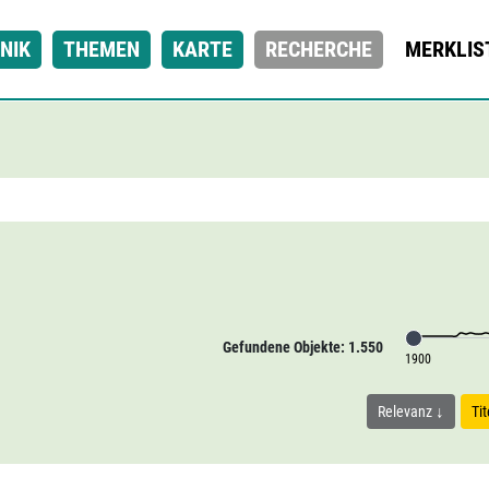
NIK
THEMEN
KARTE
RECHERCHE
MERKLIS
Gefundene Objekte: 1.550
1900
Relevanz
Ti