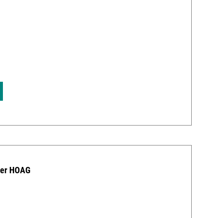
0
der HOAG