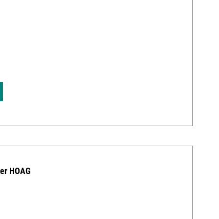
0
der HOAG