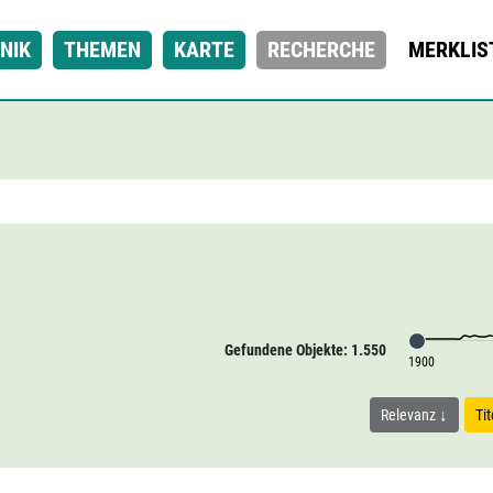
NIK
THEMEN
KARTE
RECHERCHE
MERKLIS
Gefundene Objekte: 1.550
1900
Relevanz
Ti