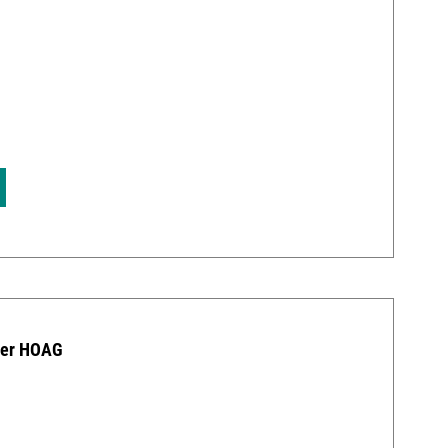
0
der HOAG