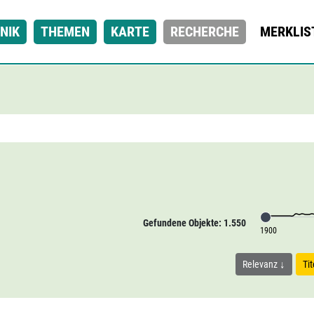
NIK
THEMEN
KARTE
RECHERCHE
MERKLIS
Gefundene Objekte: 1.550
1900
Relevanz
Ti