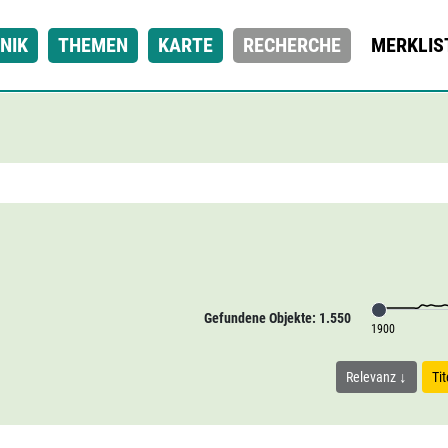
NIK
THEMEN
KARTE
RECHERCHE
MERKLIS
Gefundene Objekte: 1.550
1900
Relevanz
Ti