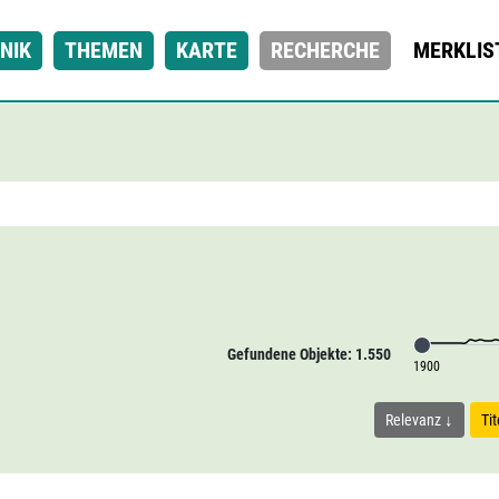
NIK
THEMEN
KARTE
RECHERCHE
MERKLIS
Gefundene Objekte: 1.550
1900
Relevanz
Ti