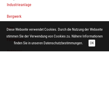
Industrieanlage
Bergwerk
Weg
Diese Webseite verwendet Cookies. Durch die Nutzung der Webseite
stimmen Sie der Verwendung von Cookies zu. Nähere Informationen
Förderturm
finden Sie in unseren
Datenschutzbestimmungen.
OK
Anhänger
Schranke
Technische Daten:
Gesamt: Höhe: 8,4 cm; Breite: 9,9 cm
Aufnahme:
Essen (Nordrhein-Westfalen)