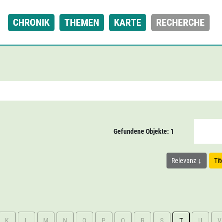
CHRONIK
THEMEN
KARTE
RECHERCHE
Gefundene Objekte: 1
Relevanz
Ti
K
L
M
N
O
P
Q
R
S
T
U
V