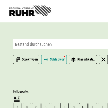
Zum Hauptinhalt
Objekttypen
Schlagwort
Klassifikation
Schlagworte:
A
B
C
D
E
F
G
H
I
J