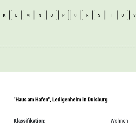
K
L
M
N
O
P
Q
R
S
T
U
V
"Haus am Hafen", Ledigenheim in Duisburg
Klassifikation:
Wohnen