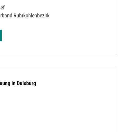
sef
erband Ruhrkohlenbezirk
uung in Duisburg