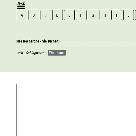
A
B
C
D
E
F
G
H
I
J
Ihre Recherche - Sie suchen:
Schlagworte:
Wohnhaus