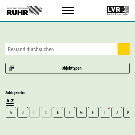
Zum Hauptinhalt
Objekttypen
Schlagworte:
A
B
C
D
E
F
G
H
I
J
K