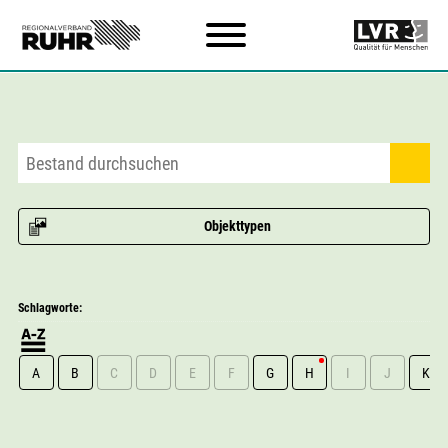
Zum Hauptinhalt
Objekttypen
Schlagworte:
A
B
C
D
E
F
G
H
I
J
K