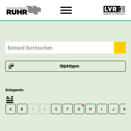
Zum Hauptinhalt
Objekttypen
Schlagworte:
A
B
C
D
E
F
G
H
I
J
K