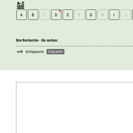
A
B
C
D
E
F
G
H
I
J
Ihre Recherche - Sie suchen:
Schlagworte:
Diagramm