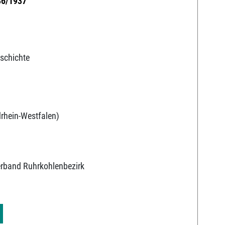
936/1937
schichte
rhein-Westfalen)
erband Ruhrkohlenbezirk