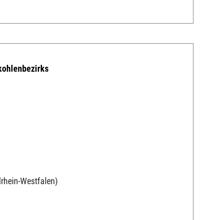
kohlenbezirks
v
rhein-Westfalen)