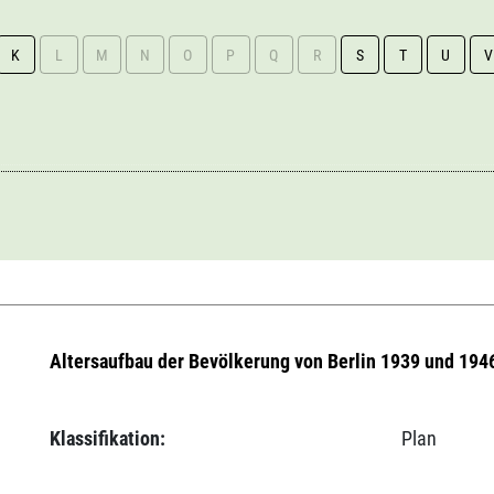
K
L
M
N
O
P
Q
R
S
T
U
V
Altersaufbau der Bevölkerung von Berlin 1939 und 194
Klassifikation:
Plan