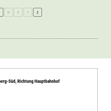
W
X
Y
Z
erg-Süd, Richtung Hauptbahnhof