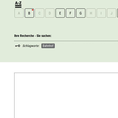
A
B
C
D
E
F
G
H
I
J
Ihre Recherche - Sie suchen:
Schlagworte:
Bahnhof