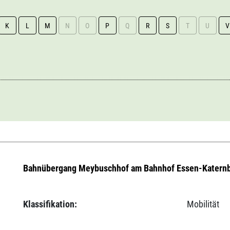
K
L
M
N
O
P
Q
R
S
T
U
V
Bahnübergang Meybuschhof am Bahnhof Essen-Katernb
Klassifikation:
Mobilität