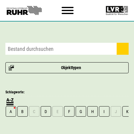
Zum Hauptinhalt
Objekttypen
Schlagworte:
A
B
C
D
E
F
G
H
I
J
K