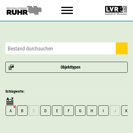
Zum Hauptinhalt
Objekttypen
Schlagworte:
A
B
C
D
E
F
G
H
I
J
K