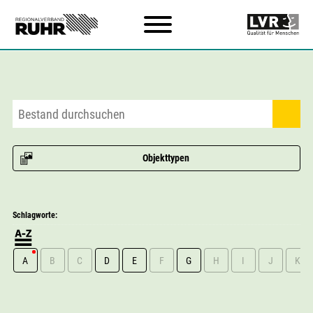
Zum Hauptinhalt
Objekttypen
Schlagworte:
A
B
C
D
E
F
G
H
I
J
K