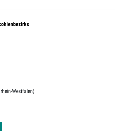
kohlenbezirks
v
rhein-Westfalen)