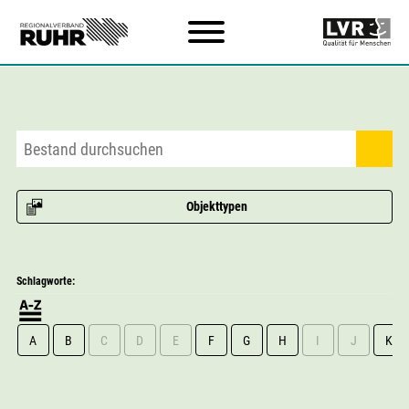
Zum Hauptinhalt
Objekttypen
Schlagworte:
A
B
C
D
E
F
G
H
I
J
K