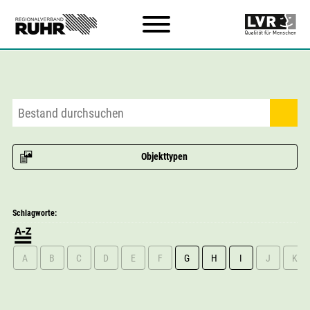
Zum Hauptinhalt
Objekttypen
Schlagworte:
A
B
C
D
E
F
G
H
I
J
K