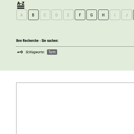
A
B
C
D
E
F
G
H
I
J
Ihre Recherche - Sie suchen:
Schlagworte:
Turm