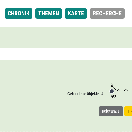
CHRONIK
THEMEN
KARTE
RECHERCHE
Gefundene Objekte: 4
1955
Relevanz
Ti