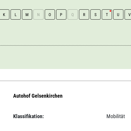
K
L
M
N
O
P
Q
R
S
T
U
V
Autohof Gelsenkirchen
Klassifikation:
Mobilität