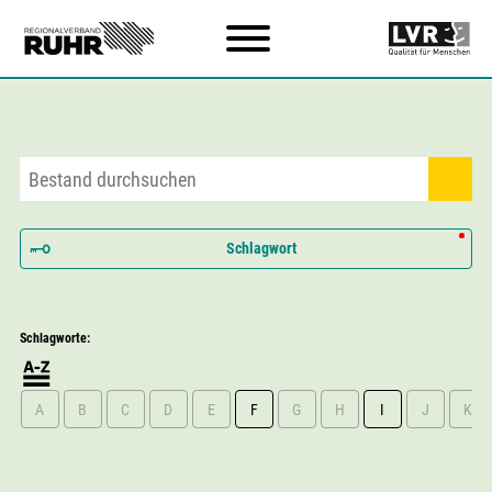
Zum Hauptinhalt
Schlagwort
Schlagworte:
A
B
C
D
E
F
G
H
I
J
K