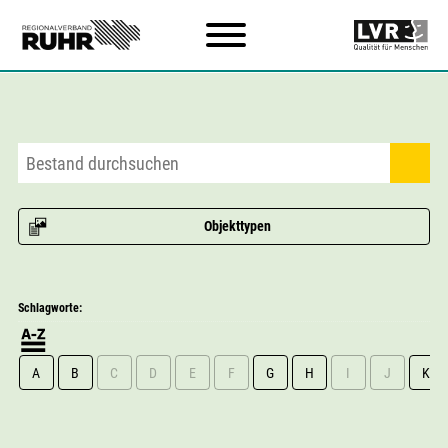
Zum Hauptinhalt
Objekttypen
Schlagworte:
A
B
C
D
E
F
G
H
I
J
K