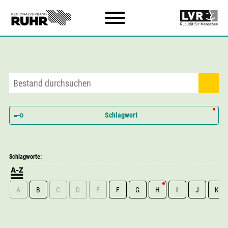
Zum Hauptinhalt
Schlagwort
Schlagworte:
A
B
C
D
E
F
G
H
I
J
K