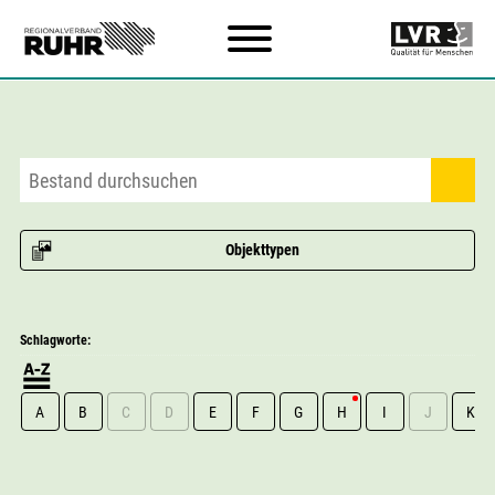
Zum Hauptinhalt
Objekttypen
Schlagworte:
A
B
C
D
E
F
G
H
I
J
K