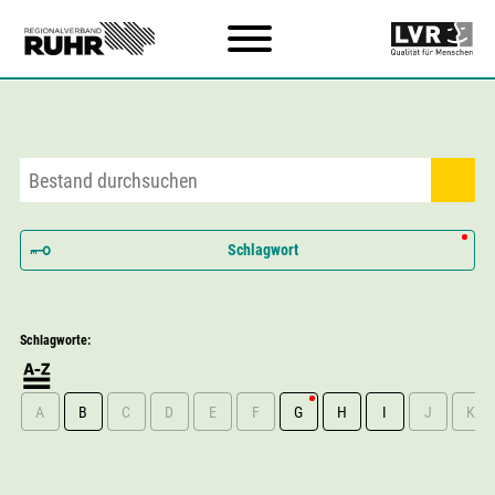
Zum Hauptinhalt
Schlagwort
Schlagworte:
A
B
C
D
E
F
G
H
I
J
K