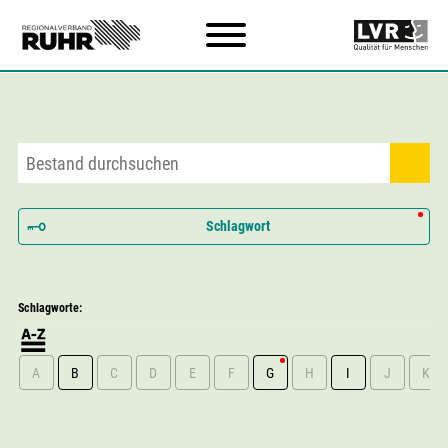
Zum Hauptinhalt
Schlagwort
Schlagworte:
A
B
C
D
E
F
G
H
I
J
K