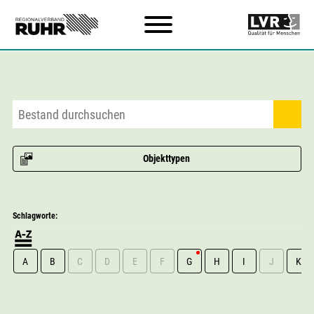
Zum Hauptinhalt
Objekttypen
Schlagworte:
A
B
C
D
E
F
G
H
I
J
K