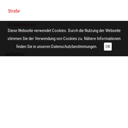
Straße
Straßenleuchte
Diese Webseite verwendet Cookies. Durch die Nutzung der Webseite
Baracke
stimmen Sie der Verwendung von Cookies zu. Nähere Informationen
finden Sie in unseren
Datenschutzbestimmungen.
OK
Aufnahme:
Gelsenkirchen (Gelsenkirchen-Schalke, Gewerkenstraße)
Notiz:
Fotografie der Wohnbaracken an der Gewerkenstraße
(sogenannter "D-Zug") in Gelsenkirchen-Schalke für
Arbeiterfamilien der Zeche Consolidation I/VI, aufgenommen
um 1930.
Die ersten Wohnbaracken für die Schalker Bergarbeiter
wurden 1864 an dieser Stelle gebaut. Heinrich Hauser hatte