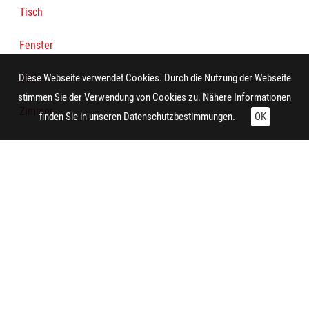
Tisch
Fenster
Bett
Diese Webseite verwendet Cookies. Durch die Nutzung der Webseite
stimmen Sie der Verwendung von Cookies zu. Nähere Informationen
Zimmer
finden Sie in unseren
Datenschutzbestimmungen.
OK
Herstellung:
Dinslaken (Dinslaken-Hiesfeld)
Aufnahme:
Dinslaken (Dinslaken-Hiesfeld)
Auftraggeber/in:
Siedlungsverband Ruhrkohlenbezirk
Hersteller/in (Firma/Fabrikant/Manufaktur):
Rheinische Wohnstätten AG