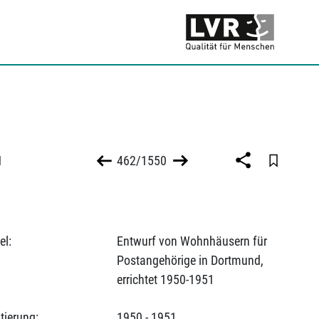
1
462/1550
el:
Entwurf von Wohnhäusern für
Postangehörige in Dortmund,
errichtet 1950-1951
tierung:
1950 - 1951