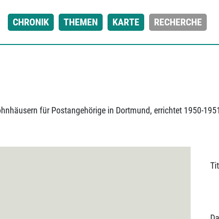
CHRONIK
THEMEN
KARTE
RECHERCHE
hnhäusern für Postangehörige in Dortmund, errichtet 1950-195
Tit
Da