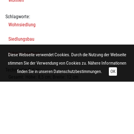
Wohnen
Schlagworte:
Wohnsiedlung
Siedlungsbau
Arbeitersiedlung
Diese Webseite verwendet Cookies. Durch die Nutzung der Webseite
stimmen Sie der Verwendung von Cookies zu. Nähere Informationen
Technische Daten:
finden Sie in unseren
Datenschutzbestimmungen.
OK
Gesamt: Höhe: 8,5 cm; Breite: 12 cm
Planung:
Duisburg (Duisburg-Wedau)
Aufnahme:
Duisburg (Duisburg-Wedau)
Auftraggeber/in:
Siedlungsverband Ruhrkohlenbezirk