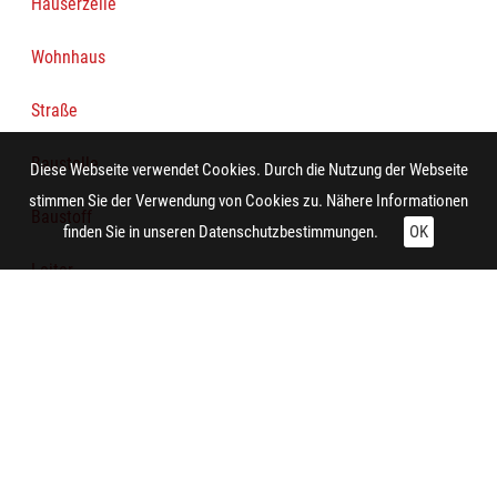
Häuserzeile
Wohnhaus
Straße
Baustelle
Diese Webseite verwendet Cookies. Durch die Nutzung der Webseite
stimmen Sie der Verwendung von Cookies zu. Nähere Informationen
Baustoff
finden Sie in unseren
Datenschutzbestimmungen.
OK
Leiter
Bretterzaun
Person
Arbeiter
Karren