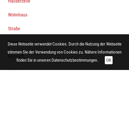
Häuserzeile
Wohnhaus
Straße
Baustelle
Diese Webseite verwendet Cookies. Durch die Nutzung der Webseite
stimmen Sie der Verwendung von Cookies zu. Nähere Informationen
Baustoff
finden Sie in unseren
Datenschutzbestimmungen.
OK
Leiter
Bretterzaun
Person
Arbeiter
Karren