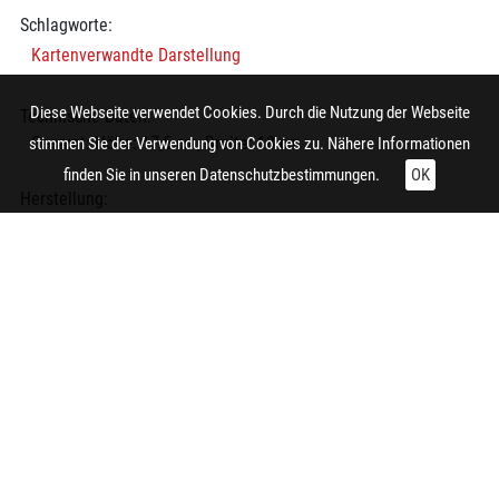
Schlagworte:
Kartenverwandte Darstellung
Diese Webseite verwendet Cookies. Durch die Nutzung der Webseite
Technische Daten:
Gesamt: Höhe: 17,5 cm; Breite: 18 cm
stimmen Sie der Verwendung von Cookies zu. Nähere Informationen
finden Sie in unseren
Datenschutzbestimmungen.
OK
Herstellung:
Essen (Nordrhein-Westfalen)
Bearbeiter/in:
Siedlungsverband Ruhrkohlenbezirk
Ungewitter, Rudolf
Notiz:
Hierbei handelt es sich um den Baggersee "Silbersee III" bei
Haltern am See.