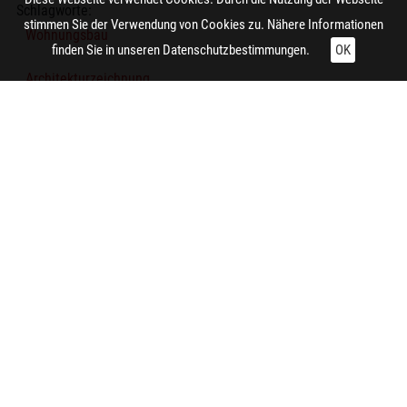
Schlagworte:
stimmen Sie der Verwendung von Cookies zu. Nähere Informationen
Wohnungsbau
finden Sie in unseren
Datenschutzbestimmungen.
OK
Architekturzeichnung
Grundriss
Technische Daten:
Gesamt: Höhe: 12 cm; Breite: 9 cm
Zitieren und Nachnutzen
Administrative Angaben