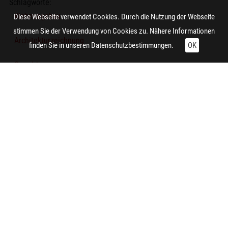
Schlagworte:
Wohnungsbau
Diese Webseite verwendet Cookies. Durch die Nutzung der Webseite
stimmen Sie der Verwendung von Cookies zu. Nähere Informationen
Architekturzeichnung
finden Sie in unseren
Datenschutzbestimmungen.
OK
Grundriss
Technische Daten:
Gesamt: Höhe: 9,9 cm; Breite: 8,5 cm
Auftraggeber/in:
Niederrheinische Bergwerks AG
Zitieren und Nachnutzen
Administrative Angaben