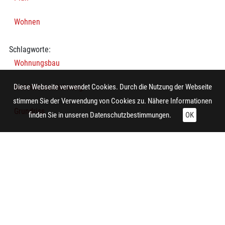
Wohnen
Schlagworte:
Wohnungsbau
Architekturzeichnung
Diese Webseite verwendet Cookies. Durch die Nutzung der Webseite
stimmen Sie der Verwendung von Cookies zu. Nähere Informationen
Grundriss
finden Sie in unseren
Datenschutzbestimmungen.
OK
Technische Daten:
Gesamt: Höhe: 9,9 cm; Breite: 8,5 cm
Auftrag:
Dortmund (Dortmund, Sunderweg 1)
Planung:
Büren (Büren, Eickhofferweg 23)