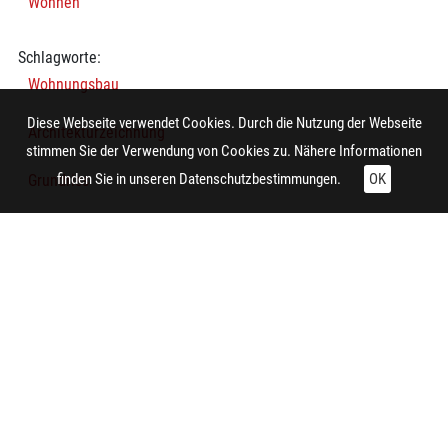
Wohnen
Schlagworte:
Wohnungsbau
Diese Webseite verwendet Cookies. Durch die Nutzung der Webseite
Architekturzeichnung
stimmen Sie der Verwendung von Cookies zu. Nähere Informationen
finden Sie in unseren
Datenschutzbestimmungen.
OK
Grundriss
Technische Daten:
Gesamt: Höhe: 9,9 cm; Breite: 8,5 cm
Herstellung:
Duisburg
Auftraggeber/in:
Gemeinnützige Siedlungsgesellschaft der Duisburger
Kupferhütte