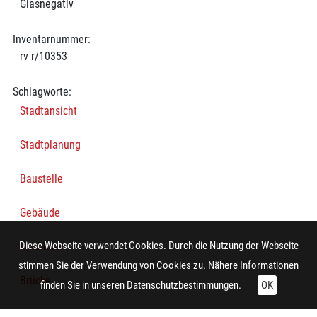
Glasnegativ
Inventarnummer:
rv r/10353
Schlagworte:
Stadtansicht
Stadtplanung
Baustelle
Gebäude
Diese Webseite verwendet Cookies. Durch die Nutzung der Webseite
Hochhaus
stimmen Sie der Verwendung von Cookies zu. Nähere Informationen
Brücke
finden Sie in unseren
Datenschutzbestimmungen.
OK
Straße