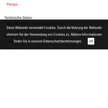
Person
Technische Daten:
Gesamt: Höhe: 10 cm; Breite: 8,5 cm
Diese Webseite verwendet Cookies. Durch die Nutzung der Webseite
stimmen Sie der Verwendung von Cookies zu. Nähere Informationen
Aufnahme:
Gelsenkirchen
finden Sie in unseren
Datenschutzbestimmungen.
OK
Herstellung:
Essen (Nordrhein-Westfalen)
Auftraggeber/in:
Siedlungsverband Ruhrkohlenbezirk
Hersteller/in (Firma/Fabrikant/Manufaktur):
Siedlungsverband Ruhrkohlenbezirk
Notiz:
"Baumfrevel: Die Bäume sind durch Stock- und Steinschlag bei
den Maikäferjagden verletzt und verkümmern." Aufgenommen