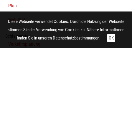
Plan
Mobilität
Diese Webseite verwendet Cookies. Durch die Nutzung der Webseite
stimmen Sie der Verwendung von Cookies zu. Nähere Informationen
Schlagworte:
finden Sie in unseren
Datenschutzbestimmungen.
OK
Verkehrsplanung
Diagramm
Grafik
Technische Daten:
Gesamt: Höhe: 10 cm; Breite: 8,5 cm
Zitieren und Nachnutzen