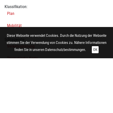
Klassifikation:
Plan
Mobilität
Diese Webseite verwendet Cookies. Durch die Nutzung der Webseite
Schlagworte:
stimmen Sie der Verwendung von Cookies zu. Nähere Informationen
Verkehrsplanung
finden Sie in unseren
Datenschutzbestimmungen.
OK
Thematische Karte
Technische Daten:
Gesamt: Höhe: 8,4 cm; Breite: 9,9 cm
Herstellung:
Essen (Nordrhein-Westfalen)
Hersteller/in (Firma/Fabrikant/Manufaktur):
Siedlungsverband Ruhrkohlenbezirk